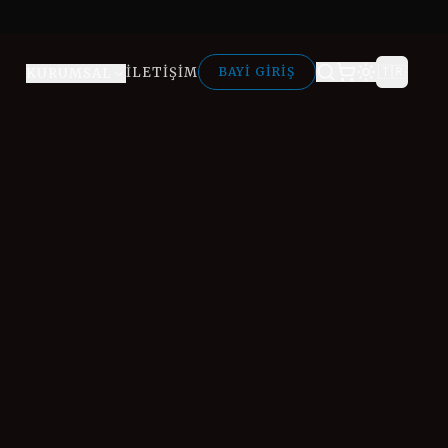
🇹🇷
İLETIŞIM
BAYI GIRIŞ
KURUMSAL